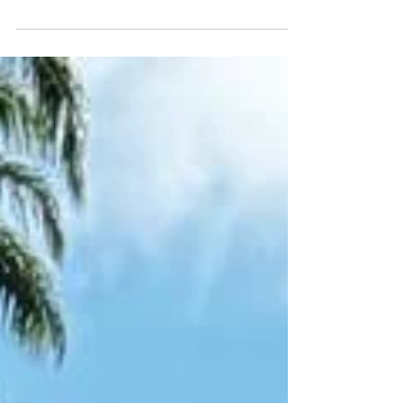
Innovation Day na programação Evento chega ao
terceiro dia de atendimentos e prepara imersão
sobre inovação no comércio para esta quinta-feira
(15/5) A Semana S, promovida pelo Sistema
Fecomércio MG, Sesc, Senac, Sindicatos
Empresariais e CNC, segue movimentando Belo
Horizonte e traz o Innovation Day como um dos
destaques que acontecerá na próxima sexta-feira
(15/5). Voltado à discussão