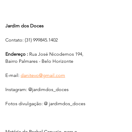
Jardim dos Doces
Contato: (31) 999845.1402
Endereço : 
Rua José Nicodemos 194, 
Bairro Palmares - Belo Horizonte
E-mail: 
danitevo@gmail.com
Instagram: @jardimdos_doces
Fotos divulgação: @ jardimdos_doces
Matéria de Rachel Capucio  para o 