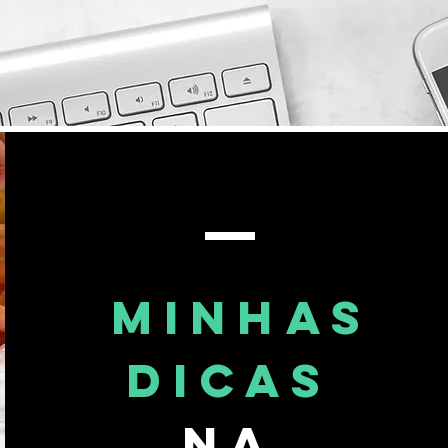
minhas
dicas
na