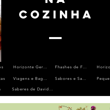
cozinha
os
Horizonte Gerais
Fhashes de Fora
tas
Viagens e Bagagens
Sabores e Saberes
a
Saberes de David Faria