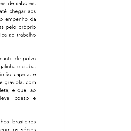
es de sabores, 
até chegar aos 
ao empenho da 
s pelo próprio 
ca ao trabalho 
ante de polvo 
linha e cioba; 
imão capeta; e 
 graviola, com 
ta, e que, ao 
ve, coeso e 
s brasileiros 
com os sócios 