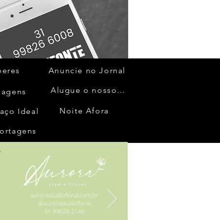
beres
Anuncie no Jornal
Alugue o nosso espaço
gagens
Noite Afora
aço Ideal
ortagens