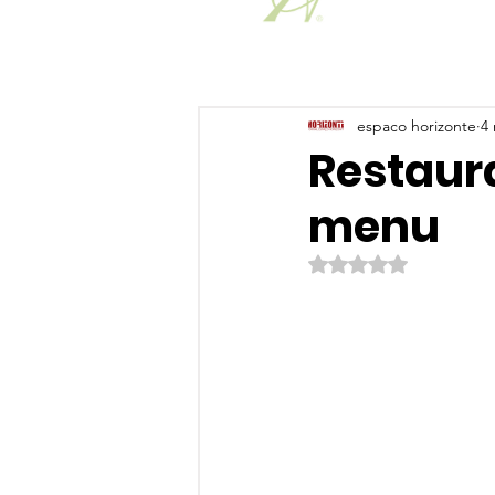
espaco horizonte
4 
Restaura
menu
Avaliado com NaN de