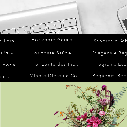
Horizonte Gerais
e Fora
Sabores e Sa
Quem Acontece
Horizonte Saúde
Viagens e Ba
Horizonte dos Inconfidentes
Programa Esp
 por aí
Minhas Dicas na Cozinha
Pequenas Rep
No Mundo da Moda