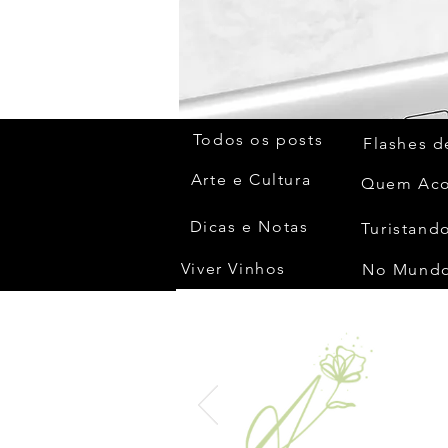
Todos os posts
Flashes d
Arte e Cultura
Dicas e Notas
Turistando
Viver Vinhos