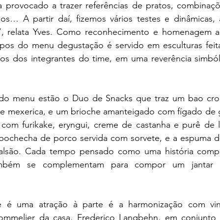
provocado a trazer referências de pratos, combinaçõ
dos… A partir daí, fizemos vários testes e dinâmicas, 
is”, relata Yves. Como reconhecimento e homenagem 
os do menu degustação é servido em esculturas feita
ãos dos integrantes do time, em uma reverência simbóli
 do menu estão o Duo de Snacks que traz um bao croc
 mexerica, e um brioche amanteigado com fígado de ga
 com furikake, eryngui, creme de castanha e purê de l
 bochecha de porco servida com sorvete, e a espuma de
salsão. Cada tempo pensado como uma história comple
bém se complementam para compor um jantar le
 é uma atração à parte é a harmonização com vinho
sommelier da casa, Frederico Langbehn, em conjunto 