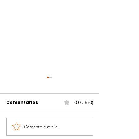
Comentários
0.0 / 5 (0)
Comente e avalie
Sidra ganha espaço à
Festival Sons 
mesa e avança na
Sabores Latin