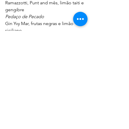
Ramazzotti, Punt and mês, limão taiti e 
gengibre
Pedaço de Pecado
Gin Yvy Mar, frutas negras e limão 
siciliano
Montê Bar
LALKA – 100 anos
Vodka, aperol, xarope de bala Lalka®, 
limão siciliano e albumina. Tradicional 
e clássica bala de maçã (bala dura, 
vermelha, docinha e azedinha ao 
mesmo tempo).
Caramelinho
Vodka smirnoff, Caramelo 
queimado e maracujá.
Terraço Niê
Espresso Martini
Vodka, licor de café, 
café coado e xarope de caramelo 