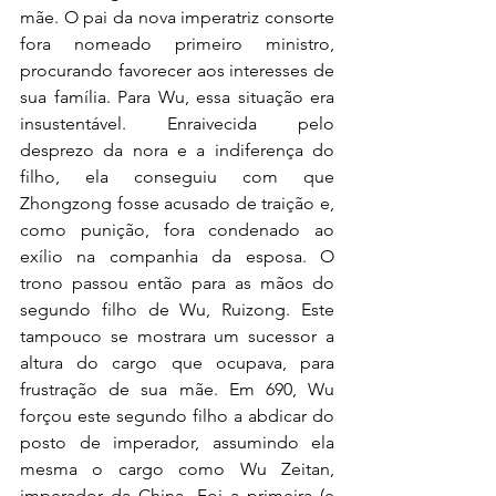
mãe. O pai da nova imperatriz consorte 
fora nomeado primeiro ministro, 
procurando favorecer aos interesses de 
sua família. Para Wu, essa situação era 
insustentável. Enraivecida pelo 
desprezo da nora e a indiferença do 
filho, ela conseguiu com que 
Zhongzong fosse acusado de traição e, 
como punição, fora condenado ao 
exílio na companhia da esposa. O 
trono passou então para as mãos do 
segundo filho de Wu, Ruizong. Este 
tampouco se mostrara um sucessor a 
altura do cargo que ocupava, para 
frustração de sua mãe. Em 690, Wu 
forçou este segundo filho a abdicar do 
posto de imperador, assumindo ela 
mesma o cargo como Wu Zeitan, 
imperador da China. Foi a primeira (e 