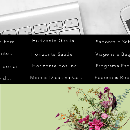
Horizonte Gerais
e Fora
Sabores e Sa
Quem Acontece
Horizonte Saúde
Viagens e Ba
Horizonte dos Inconfidentes
Programa Esp
 por aí
Minhas Dicas na Cozinha
Pequenas Rep
No Mundo da Moda