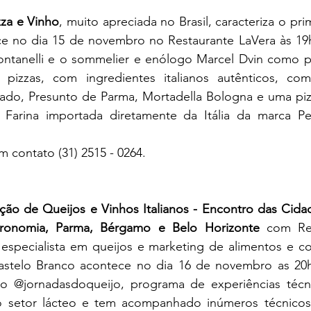
zza e Vinho
, muito apreciada no Brasil, caracteriza o pri
 no dia 15 de novembro no Restaurante LaVera às 19h
ntanelli e o sommelier e enólogo Marcel Dvin como pr
 pizzas, com ingredientes italianos autênticos, como 
fado, Presunto de Parma, Mortadella Bologna e uma piz
Farina importada diretamente da Itália da marca Pet
m contato (31) 2515 - 0264.
ão de Queijos e Vinhos Italianos - Encontro das Cidade
onomia, Parma, Bérgamo e Belo Horizonte
 com Ren
 especialista em queijos e marketing de alimentos e c
stelo Branco acontece no dia 16 de novembro as 20h0
o @jornadasdoqueijo, programa de experiências técnic
do setor lácteo e tem acompanhado inúmeros técnicos 