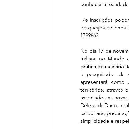
conhecer a realidade
 As inscrições podem ser feitas no link: https://www.sympla.com.br/evento/harmonizacao-
de-queijos-e-vinhos-
1789863
No dia 17 de novemb
Italiana no Mundo
prática de culinária it
e pesquisador de 
apresentará como a
territórios, através
associados às novas 
Delizie di Dario, rea
carbonara, preparaçõ
simplicidade e respeit