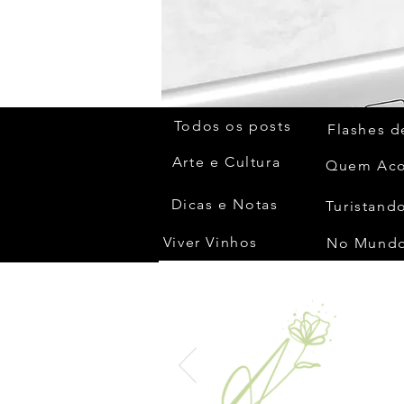
Todos os posts
Flashes d
Arte e Cultura
Dicas e Notas
Turistando
Viver Vinhos