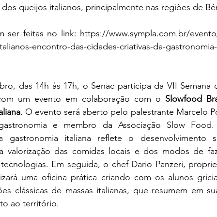
 dos queijos italianos, principalmente nas regiões de B
italianos-encontro-das-cidades-criativas-da-gastronomia-
ro, das 14h às 17h, o Senac participa da VII Semana 
 com um evento em colaboração com o 
Slowfood Bra
aliana
. O evento será aberto pelo palestrante Marcelo P
gastronomia e membro da Associação Slow Food. A
 gastronomia italiana reflete o desenvolvimento su
 da valorização das comidas locais e dos modos de fazer
tecnologias. Em seguida, o chef Dario Panzeri, propriet
lizará uma oficina prática criando com os alunos gricia
es clássicas de massas italianas, que resumem em sua 
o ao território.