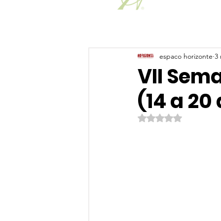
espaco horizonte
3 
VII Sem
(14 a 2
Avaliado com NaN de