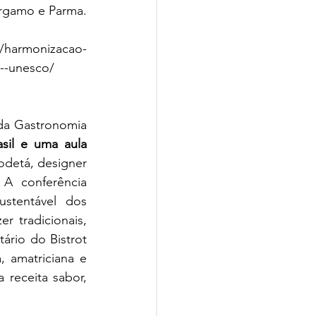
érgamo e Parma.
--unesco/ 
da Gastronomia 
sil e uma aula 
odetá, designer 
 conferência 
stentável dos 
 tradicionais, 
ário do Bistrot 
, amatriciana e 
receita sabor, 