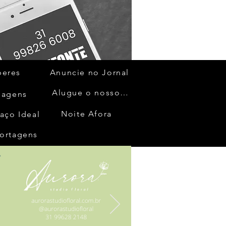
beres
Anuncie no Jornal
Alugue o nosso espaço
gagens
Noite Afora
aço Ideal
ortagens