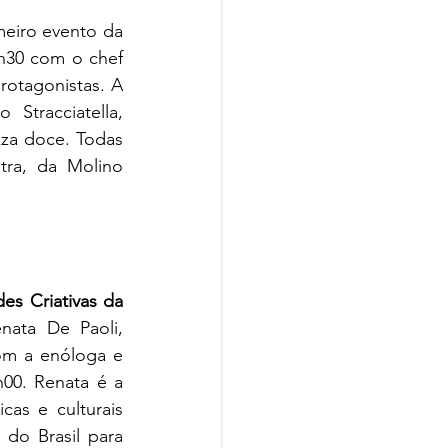
meiro evento da 
30 com o chef 
otagonistas. A 
Stracciatella, 
za doce. Todas 
ra, da Molino 
s Criativas da 
ata De Paoli, 
om a enóloga e 
0. Renata é a 
as e culturais 
do Brasil para 