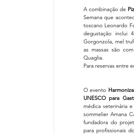
A combinação de 
Pi
Semana que acontece
toscano Leonardo Fo
degustação inclui 4
Gorgonzola, mel tru
as massas são com 
Quaglia. 
Para reservas entre e
O evento 
Harmonizaç
UNESCO para Gastr
médica veterinária e
sommelier Amana Ca
fundadora do projet
para profissionais 