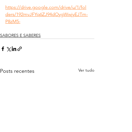
https://drive.google.com/drive/u/1/fol
ders/192mvJFYq6ZJ94dOygWwjyEJTm-
P8zM5-
SABORES E SABERES
Ver tudo
Posts recentes