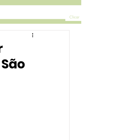
Clicar
r
 São