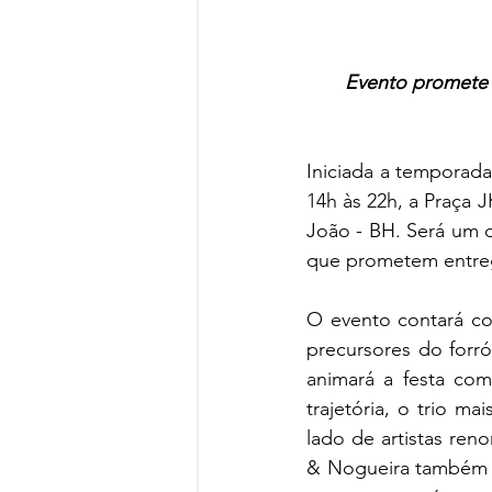
Evento promete m
Iniciada a temporada
14h às 22h, a Praça J
João - BH. Será um di
que prometem entreg
O evento contará co
precursores do forró
animará a festa com
trajetória, o trio m
lado de artistas re
& Nogueira também su