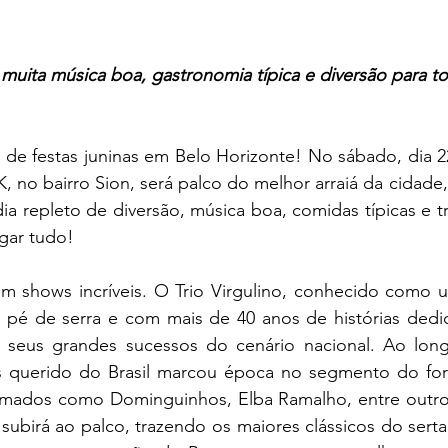
uita música boa, gastronomia típica e diversão para tod
 de festas juninas em Belo Horizonte! No sábado, dia 22
K, no bairro Sion, será palco do melhor arraiá da cidade,
a repleto de diversão, música boa, comidas típicas e tr
ar tudo!  
m shows incríveis. O Trio Virgulino, conhecido como 
 pé de serra e com mais de 40 anos de histórias dedic
 seus grandes sucessos do cenário nacional. Ao long
ais querido do Brasil marcou época no segmento do for
nomados como Dominguinhos, Elba Ramalho, entre outros
birá ao palco, trazendo os maiores clássicos do sertane