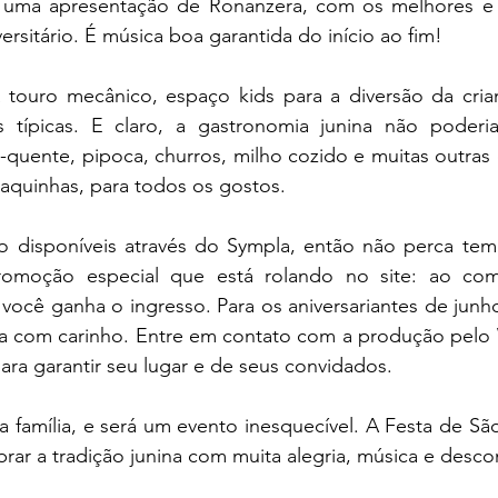
 uma apresentação de Ronanzera, com os melhores e 
versitário. É música boa garantida do início ao fim! 
 touro mecânico, espaço kids para a diversão da cria
 típicas. E claro, a gastronomia junina não poderia f
-quente, pipoca, churros, milho cozido e muitas outras 
raquinhas, para todos os gostos. 
ão disponíveis através do Sympla, então não perca tem
romoção especial que está rolando no site: ao co
 você ganha o ingresso. Para os aniversariantes de junh
a com carinho. Entre em contato com a produção pelo
ara garantir seu lugar e de seus convidados. 
a família, e será um evento inesquecível. A Festa de Sã
brar a tradição junina com muita alegria, música e desco