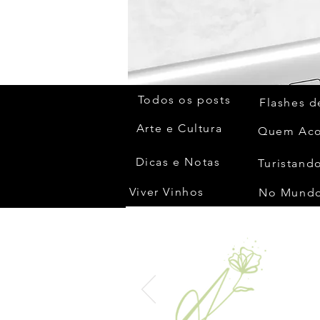
Todos os posts
Flashes d
Arte e Cultura
Dicas e Notas
Turistando
Viver Vinhos