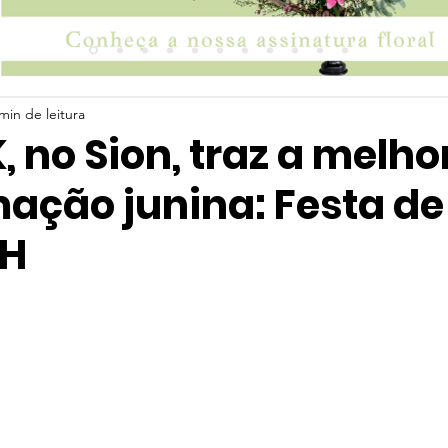
min de leitura
, no Sion, traz a melho
ação junina: Festa de
BH
 5 estrelas.