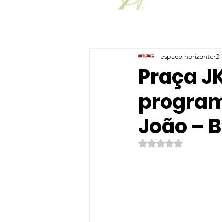
espaco horizonte
2 
Praça JK
program
João – 
Avaliado com NaN de