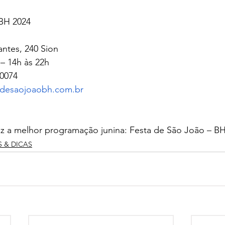
BH 2024 
ntes, 240 Sion 
– 14h às 22h 
0074 
adesaojoaobh.com.br
raz a melhor programação junina: Festa de São João – B
S & DICAS