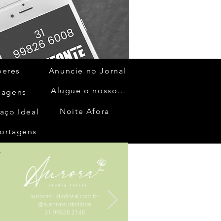
beres
Anuncie no Jornal
Alugue o nosso espaço
gagens
Noite Afora
aço Ideal
ortagens