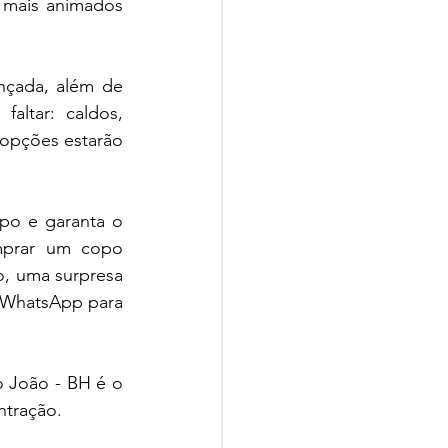
mais animados 
nçada, além de 
altar: caldos, 
opções estarão 
po e garanta o 
mprar um copo 
o, uma surpresa 
 WhatsApp para 
o João - BH é o 
ntração.