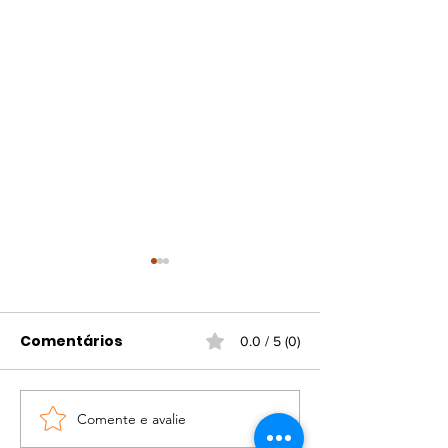
Comentários
0.0 / 5 (0)
Diamante Cullinan
Comente e avalie
Maurino Araú