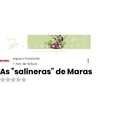
Clicar
espaco horizonte
1 min de leitura
As “salineras” de Maras
Avaliado com NaN de 5 estrelas.