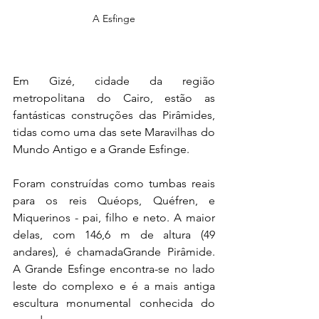
A Esfinge
Em Gizé, cidade da região 
metropolitana do Cairo, estão as 
fantásticas construções das Pirâmides, 
tidas como uma das sete Maravilhas do 
Mundo Antigo e a Grande Esfinge.
Foram construídas como 
tumbas
 reais 
para os 
reis
Quéops
, 
Quéfren
, e 
Miquerinos
 - pai, filho e neto. A maior 
delas, com 146,6 m de altura (49 
andares), é chamada
Grande Pirâmide
. 
A 
Grande Esfinge
 encontra-se no lado 
leste do complexo e é 
a mais antiga 
escultura monumental conhecida do 