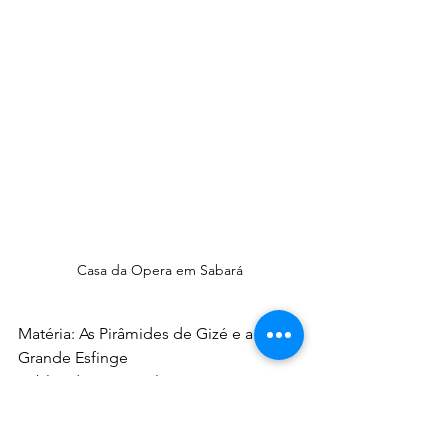
Casa da Opera em Sabará
Matéria: As Pirâmides de Gizé e a 
Grande Esfinge 
Publicada no Jornal Horizonte
Por David Faria
SABERES DE DAVID FARIA