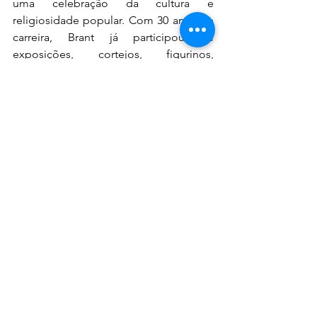
uma celebração da cultura e 
religiosidade popular. Com 30 anos de 
carreira, Brant já participou de 
exposições, cortejos, figurinos, 
cenários e muito mais, sempre 
trazendo alegria e inspiração através de 
sua arte.
SERVIÇO
1ª EDIÇÃO DO ARRAIAL DA DONA 
LUCINHA
Data: 06/06Local: Rua Padre Odorico, 
38.
Horário: 18h às 22h
Valor: R$220
Reservas e vendas de ingressos: 31 2127 
0788 ou 31 99764 0808.