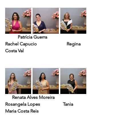
    Patrícia Guerra                           
Rachel Capucio                          Regina 
Costa Val
      Renata Alves Moreira                      
Rosangela Lopes                    Tania 
Maria Costa Reis