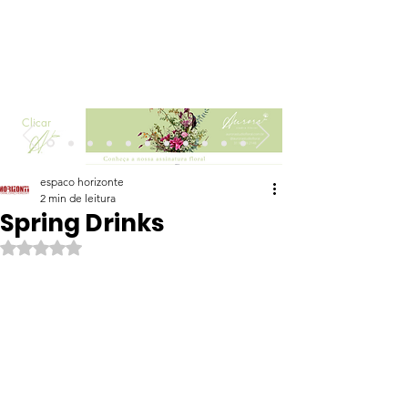
Clicar
espaco horizonte
2 min de leitura
Spring Drinks
Avaliado com NaN de 5 estrelas.