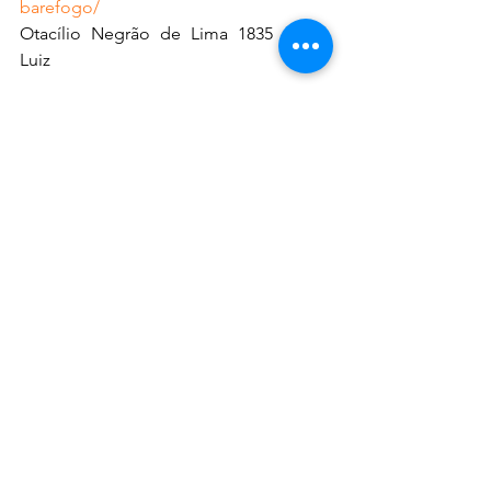
barefogo/
Otacílio Negrão de Lima 1835 – São 
Luiz
Crédito das fotos: Porks 
Brasil/Divulgação
SABORES E SABERES
Ver tudo
Posts recentes