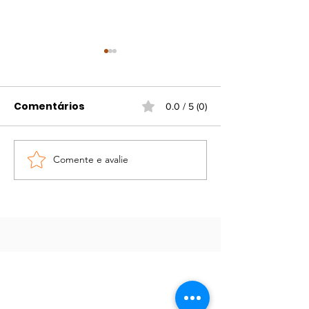
Comentários
0.0 / 5 (0)
Comente e avalie
21 de abril na Fazenda
Lançamento d
Paraopeba –
“O Códice 211”
Homenagem a
Tiradentes