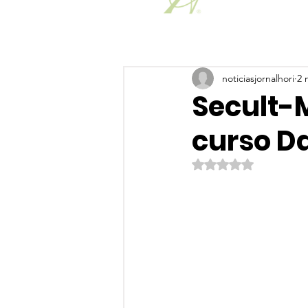
noticiasjornalhori
2 
Secult-
curso D
Avaliado com NaN de