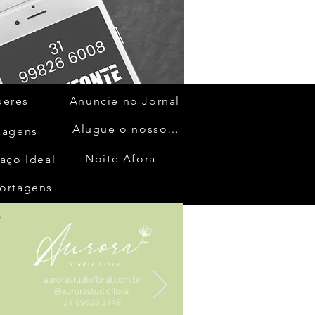
beres
Anuncie no Jornal
Alugue o nosso espaço
gagens
Noite Afora
aço Ideal
ortagens