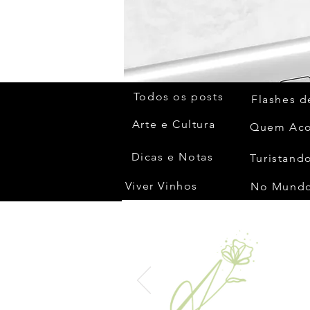
Todos os posts
Flashes d
Arte e Cultura
Dicas e Notas
Turistando
Viver Vinhos