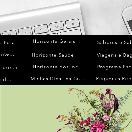
Horizonte Gerais
e Fora
Sabores e Sa
Quem Acontece
Horizonte Saúde
Viagens e Ba
Horizonte dos Inconfidentes
Programa Esp
 por aí
Minhas Dicas na Cozinha
Pequenas Rep
No Mundo da Moda