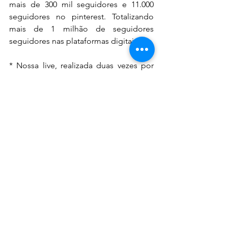
mais de 300 mil seguidores e 11.000 
seguidores no pinterest. Totalizando 
mais de 1 milhão de seguidores 
seguidores nas plataformas digitais.
* Nossa live, realizada duas vezes por 
semana, registra audiência média de 
10.000 mil pessoas ao longo de toda a 
transmissão;
* Representamos uma parcela 
significativa na economia colaborativa, 
registrando um faturamento anual 
médio de R$ 25.000.000,00
* Nossa equipe de vendas e 
atendimento, é especialista em 
proporcionar uma experiência única ao 
nosso cliente, pautada na proximidade 
e no acolhimento;