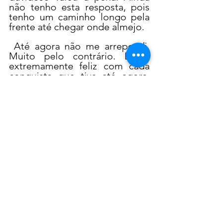
não tenho esta resposta, pois 
tenho um caminho longo pela 
frente até chegar onde almejo.
 Até agora não me arrependi. 
Muito pelo contrário. Estou 
extremamente feliz com cada 
conquista que tive até agora, 
em tão pouco tempo na nova 
profissão. 
JH - Como você trata com a 
exposição diária de sua vida na 
mídia?
As pessoas querem ver a vida 
real, até mesmo porque contos 
de fadas não existem. Mostro o 
meu dia dia de trabalho como 
influenciadora, desabafo com 