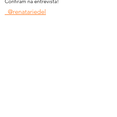
Confiram na entrevista!  
  @renatariedel