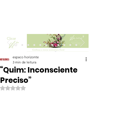
Clicar
espaco horizonte
3 min de leitura
“Quim: Inconsciente
Preciso”
Avaliado com NaN de 5 estrelas.