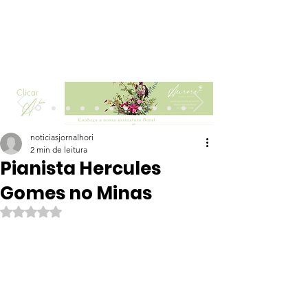
Clicar
noticiasjornalhori
2 min de leitura
Pianista Hercules
Gomes no Minas
Avaliado com NaN de 5 estrelas.