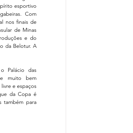
rito esportivo 
gabeiras. Com 
 nos finais de 
ular de Minas 
roduções e do 
 da Belotur. A 
o Palácio das 
 e muito bem 
livre e espaços 
rque da Copa é 
s também para 