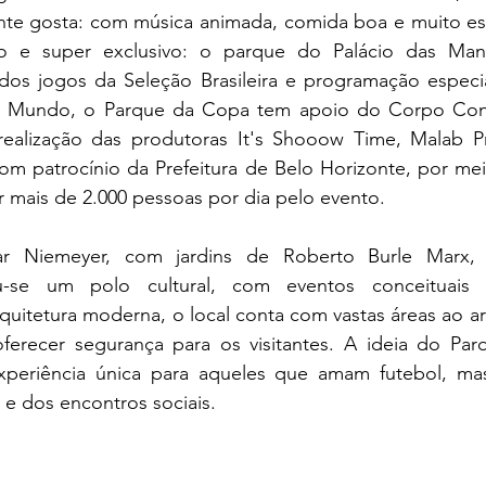
nte gosta: com música animada, comida boa e muito espí
o e super exclusivo: o parque do Palácio das Man
dos jogos da Seleção Brasileira e programação especial
Mundo, o Parque da Copa tem apoio do Corpo Cons
realização das produtoras It's Shooow Time, Malab P
om patrocínio da Prefeitura de Belo Horizonte, por meio
r mais de 2.000 pessoas por dia pelo evento.
r Niemeyer, com jardins de Roberto Burle Marx, 
u-se um polo cultural, com eventos conceituais
uitetura moderna, o local conta com vastas áreas ao ar 
ferecer segurança para os visitantes. A ideia do Pa
xperiência única para aqueles que amam futebol, ma
e dos encontros sociais.