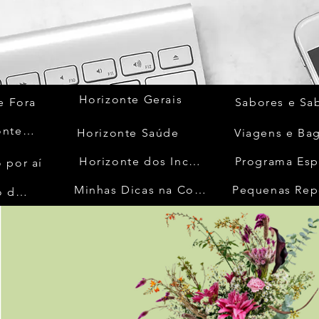
Horizonte Gerais
e Fora
Sabores e Sa
Quem Acontece
Horizonte Saúde
Viagens e Ba
Horizonte dos Inconfidentes
Programa Esp
 por aí
Minhas Dicas na Cozinha
Pequenas Rep
No Mundo da Moda