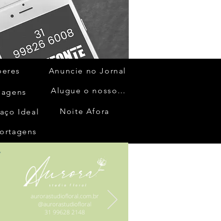
beres
Anuncie no Jornal
Alugue o nosso espaço
gagens
Noite Afora
aço Ideal
ortagens