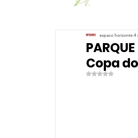
espaco horizonte
4 
PARQUE 
Copa d
Avaliado com NaN de