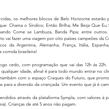
orcidas, os melhores blocos de Belo Horizonte estarão p
que: Chama o Síndico; Então Brilha; Me Beija Que Eu 
ando Come se Lambuza, Banda Pipa; entre outros. 
to vai fazer uma viagem por oito países campeões da 
icos da Argentina, Alemanha, França, Itália, Espanha
a comida brasileira!
go cedo, com programação que vai das 12h às 22h.
ualquer idade, afinal é para todo mundo entrar no clima
a também com o espaço Craques do Futuro, que promov
vas para a diversão da criançada. Um evento que já é ca
endidos através da plataforma Sympla, com valores à par
meia). Crianças de até 5 anos não pagam.