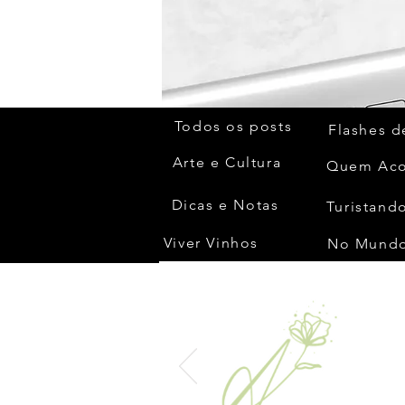
Todos os posts
Flashes d
Arte e Cultura
Dicas e Notas
Turistando
Viver Vinhos