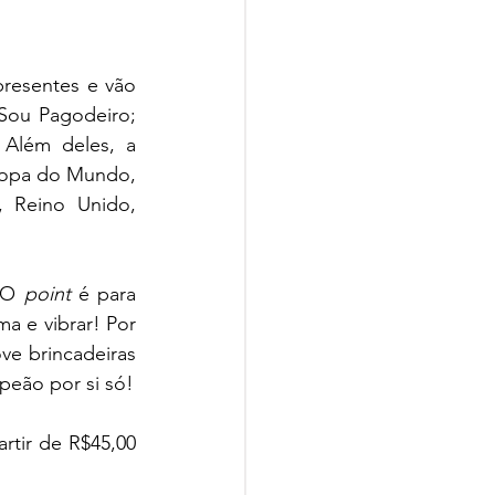
resentes e vão 
Sou Pagodeiro; 
Além deles, a 
Copa do Mundo, 
, Reino Unido, 
 O 
point 
é para 
 e vibrar! Por 
e brincadeiras 
mpeão por si só!
tir de R$45,00 