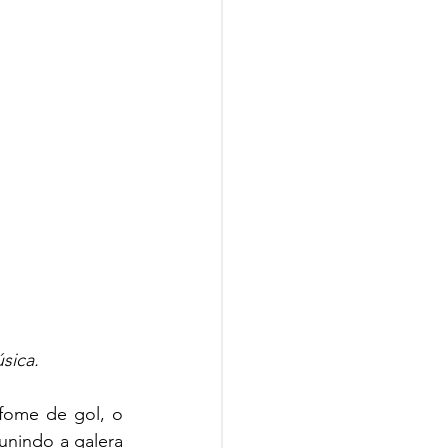
sica.
fome de gol, o 
nindo a galera 