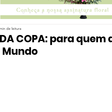
min de leitura
DA COPA: para quem
o Mundo
 5 estrelas.