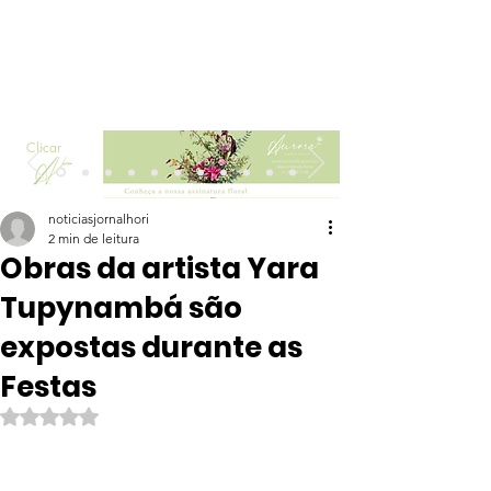
Clicar
noticiasjornalhori
2 min de leitura
Obras da artista Yara
Tupynambá são
expostas durante as
Festas
Avaliado com NaN de 5 estrelas.