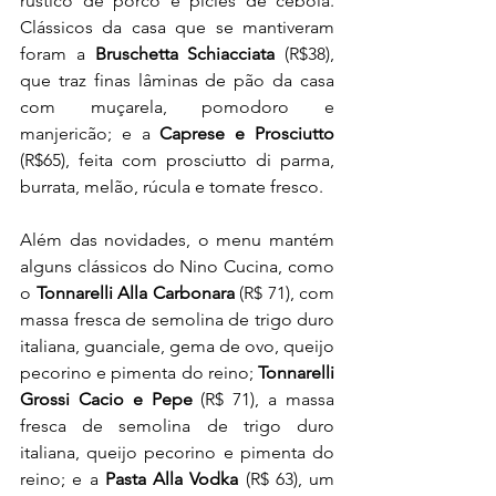
rústico de porco e picles de cebola. 
Clássicos da casa que se mantiveram 
foram a 
Bruschetta Schiacciata
 (R$38), 
que traz finas lâminas de pão da casa 
com muçarela, pomodoro e 
manjericão; e a 
Caprese e Prosciutto 
(R$65), feita com prosciutto di parma, 
burrata, melão, rúcula e tomate fresco.
Além das novidades, o menu mantém 
alguns clássicos do Nino Cucina, como 
o 
Tonnarelli Alla Carbonara
 (R$ 71), com 
massa fresca de semolina de trigo duro 
italiana, guanciale, gema de ovo, queijo 
pecorino e pimenta do reino; 
Tonnarelli 
Grossi Cacio e Pepe 
(R$
71), a massa 
fresca de semolina de trigo duro 
italiana, queijo pecorino e pimenta do 
reino; e a 
Pasta Alla Vodka
 (R$ 63), um 