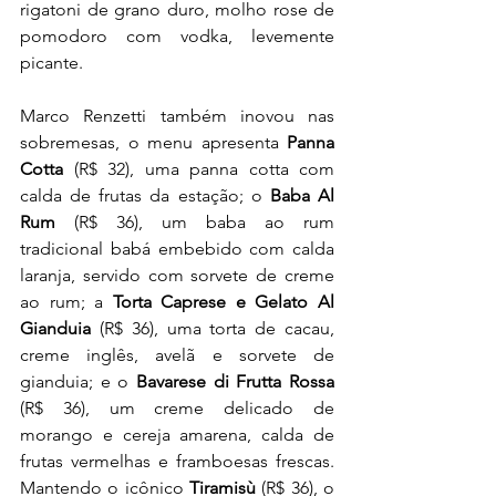
rigatoni de grano duro, molho rose de 
pomodoro com vodka, levemente 
picante.
Marco Renzetti também inovou nas 
sobremesas, o menu apresenta
 Panna 
Cotta 
(R$ 32), uma panna cotta com 
calda de frutas da estação; o 
Baba Al 
Rum
 (R$ 36), um baba ao rum 
tradicional babá embebido com calda 
laranja, servido com sorvete de creme 
ao rum; a 
Torta Caprese e Gelato Al 
Gianduia
 (R$ 36), uma torta de cacau, 
creme inglês, avelã e sorvete de 
gianduia; e o
 Bavarese di Frutta Rossa
(R$ 36), um creme delicado de 
morango e cereja amarena, calda de 
frutas vermelhas e framboesas frescas. 
Mantendo o icônico 
Tiramisù 
(R$
36), o 