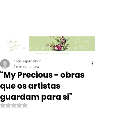
Clicar
noticiasjornalhori
2 min de leitura
“My Precious - obras
que os artistas
guardam para si”
Avaliado com NaN de 5 estrelas.