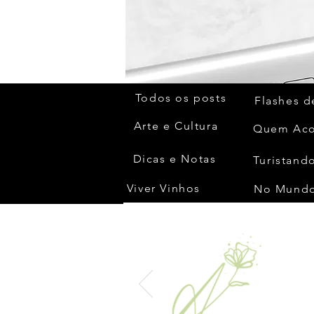
Todos os posts
Flashes d
Arte e Cultura
Dicas e Notas
Turistando
Viver Vinhos