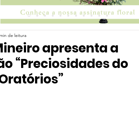
min de leitura
ineiro apresenta a
ão “Preciosidades do
Oratórios”
 5 estrelas.