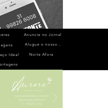
beres
Anuncie no Jornal
Alugue o nosso espaço
gagens
Noite Afora
aço Ideal
ortagens