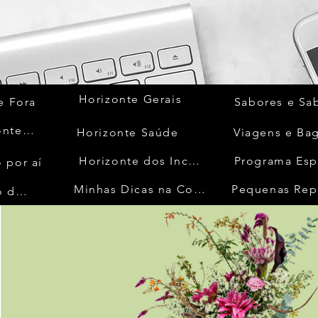
Horizonte Gerais
e Fora
Sabores e Sa
Quem Acontece
Horizonte Saúde
Viagens e Ba
Horizonte dos Inconfidentes
Programa Esp
 por aí
Minhas Dicas na Cozinha
Pequenas Rep
No Mundo da Moda