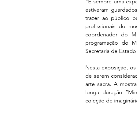
“É sempre uma exper
estiveram guardado
trazer ao público p
profissionais do mu
coordenador do Mus
programação do Mi
Secretaria de Estado
Nesta exposição, os
de serem considera
arte sacra. A mostr
longa duração “Min
coleção de imaginária