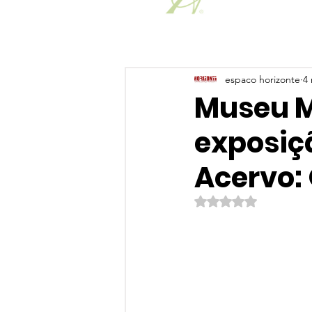
espaco horizonte
4 
Museu M
exposiç
Acervo: 
Avaliado com NaN de