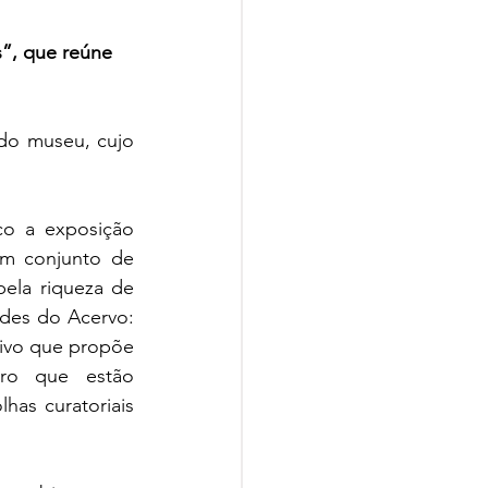
”, que reúne 
do museu, cujo 
o a exposição 
um conjunto de 
ela riqueza de 
des do Acervo: 
ivo que propõe 
ro que estão 
has curatoriais 