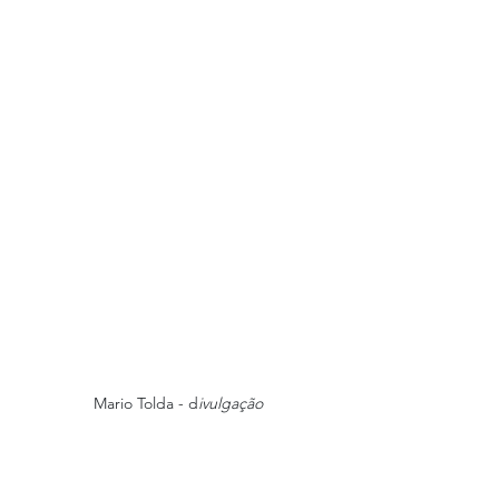
Mario Tolda - d
ivulgação