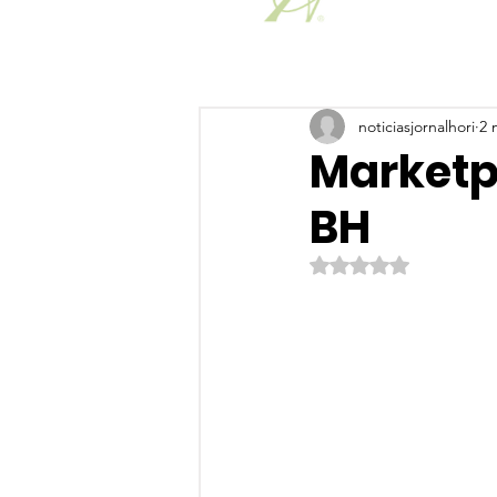
noticiasjornalhori
2 
Marketp
BH
Avaliado com NaN de