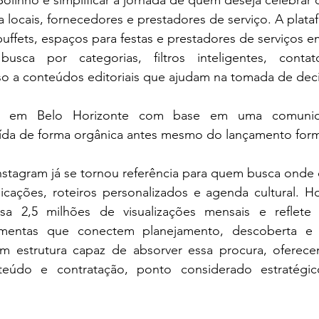
linho é simplificar a jornada de quem deseja celebrar
a locais, fornecedores e prestadores de serviço. A plata
 buffets, espaços para festas e prestadores de serviços
busca por categorias, filtros inteligentes, conta
so a conteúdos editoriais que ajudam na tomada de dec
a em Belo Horizonte com base em uma comunidad
uída de forma orgânica antes mesmo do lançamento form
Instagram já se tornou referência para quem busca ond
dicações, roteiros personalizados e agenda cultural. Ho
assa 2,5 milhões de visualizações mensais e reflet
amentas que conectem planejamento, descoberta e e
m estrutura capaz de absorver essa procura, oferece
teúdo e contratação, ponto considerado estratégic