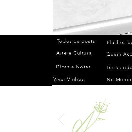
Todos os posts
Flashes d
Arte e Cultura
Dicas e Notas
Turistando
Viver Vinhos