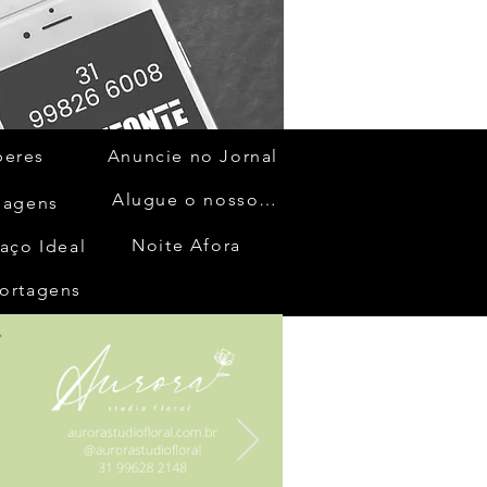
beres
Anuncie no Jornal
Alugue o nosso espaço
gagens
Noite Afora
aço Ideal
ortagens