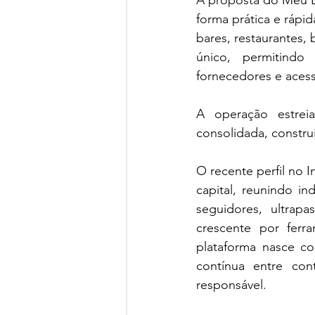
A proposta do Meu Bo
forma prática e rápid
bares, restaurantes,
único, permitindo 
fornecedores e aces
A operação estrei
consolidada, constr
O recente perfil no 
capital, reunindo in
seguidores, ultrap
crescente por ferr
plataforma nasce co
contínua entre con
responsável.