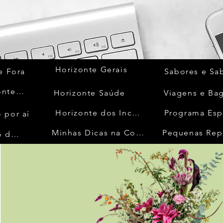
Horizonte Gerais
e Fora
Sabores e Sa
Quem Acontece
Horizonte Saúde
Viagens e Ba
Horizonte dos Inconfidentes
Programa Esp
 por aí
Minhas Dicas na Cozinha
Pequenas Rep
No Mundo da Moda