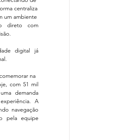
 conectando de
forma centraliza
 em um ambiente
to direto com 
isão.
e digital já 
al.
e comemorar na
je, com 51 mil 
e uma demanda 
xperiência. A 
ndo navegação 
o pela equipe 