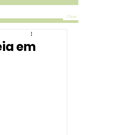
Clicar
eia em