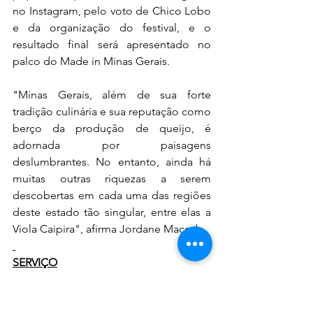
no Instagram, pelo voto de Chico Lobo 
e da organização do festival, e o 
resultado final será apresentado no 
palco do Made in Minas Gerais. 
"Minas Gerais, além de sua forte 
tradição culinária e sua reputação como 
berço da produção de queijo, é 
adornada por paisagens 
deslumbrantes. No entanto, ainda há 
muitas outras riquezas a serem 
descobertas em cada uma das regiões 
deste estado tão singular, entre elas a 
Viola Caipira", afirma Jordane Macedo.
SERVIÇO
MADE IN MINAS GERAIS
Data: 
05 de maio 
– das 10h às 19h
Local
: Praça da Savassi