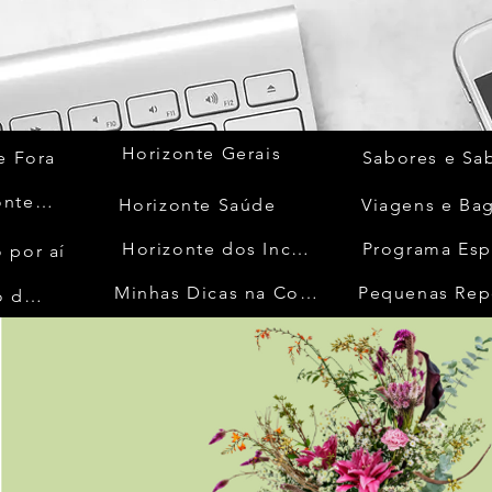
Horizonte Gerais
e Fora
Sabores e Sa
Quem Acontece
Horizonte Saúde
Viagens e Ba
Horizonte dos Inconfidentes
Programa Esp
 por aí
Minhas Dicas na Cozinha
Pequenas Rep
No Mundo da Moda