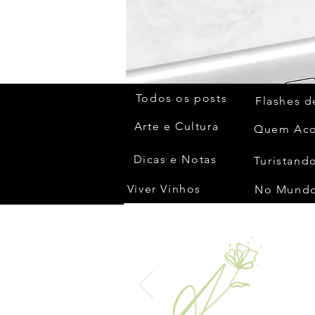
Todos os posts
Flashes d
Arte e Cultura
Dicas e Notas
Turistando
Viver Vinhos