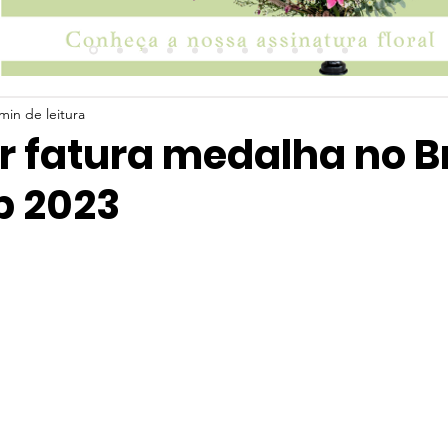
min de leitura
r fatura medalha no Br
p 2023
 5 estrelas.