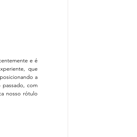
centemente e é 
periente, que 
osicionando a 
o passado, com 
a nosso rótulo 