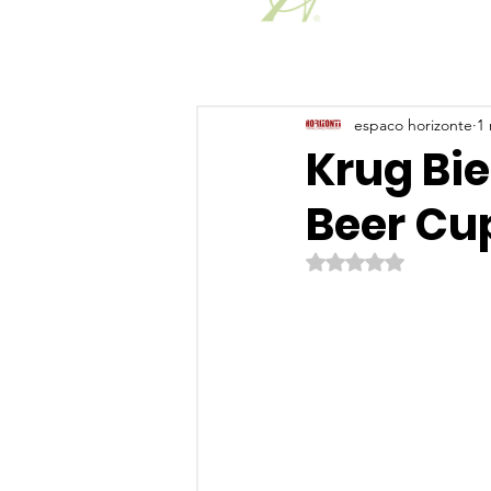
espaco horizonte
1 
Krug Bie
Beer Cu
Avaliado com NaN de