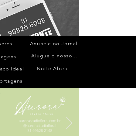
beres
Anuncie no Jornal
Alugue o nosso espaço
gagens
Noite Afora
aço Ideal
ortagens