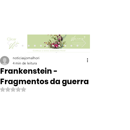
Clicar
noticiasjornalhori
4 min de leitura
Frankenstein -
Fragmentos da guerra
Avaliado com NaN de 5 estrelas.