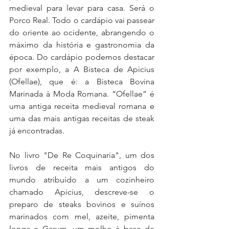
medieval para levar para casa. Será o 
Porco Real. Todo o cardápio vai passear 
do oriente ao ocidente, abrangendo o 
máximo da história e gastronomia da 
época. Do cardápio podemos destacar 
por exemplo, a A Bisteca de Apicius 
(Ofellae), que é: a Bisteca Bovina 
Marinada à Moda Romana. “Ofellae” é 
uma antiga receita medieval romana e 
uma das mais antigas receitas de steak 
já encontradas.
No livro "De Re Coquinaria", um dos 
livros de receita mais antigos do 
mundo atribuído a um cozinheiro 
chamado Apicius, descreve-se o 
preparo de steaks bovinos e suínos 
marinados com mel, azeite, pimenta 
longa e Garum, um molho à base de 