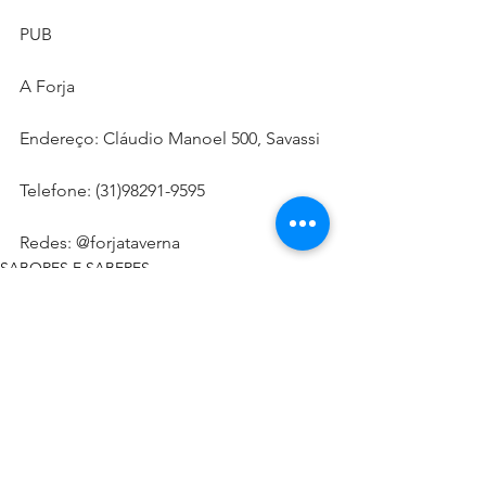
PUB 
A Forja
Endereço: Cláudio Manoel 500, Savassi
Telefone: (31)98291-9595
Redes: @forjataverna
SABORES E SABERES
Ver tudo
Posts recentes