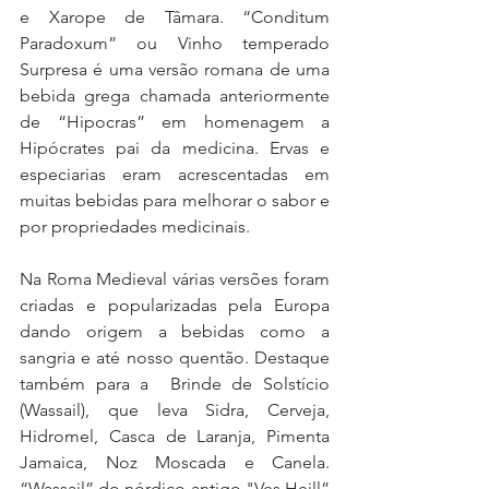
e Xarope de Tâmara. “Conditum 
Paradoxum” ou Vinho temperado 
Surpresa é uma versão romana de uma 
bebida grega chamada anteriormente 
de “Hipocras” em homenagem a 
Hipócrates pai da medicina. Ervas e 
especiarias eram acrescentadas em 
muitas bebidas para melhorar o sabor e 
por propriedades medicinais.
Na Roma Medieval várias versões foram 
criadas e popularizadas pela Europa 
dando origem a bebidas como a 
sangria e até nosso quentão. Destaque 
também para a  Brinde de Solstício 
(Wassail), que leva Sidra, Cerveja, 
Hidromel, Casca de Laranja, Pimenta 
Jamaica, Noz Moscada e Canela. 
“Wassail” do nórdico antigo "Ves Heill” 