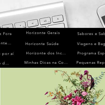
Horizonte Gerais
e Fora
Sabores e Sa
Quem Acontece
Horizonte Saúde
Viagens e Ba
Horizonte dos Inconfidentes
Programa Esp
 por aí
Minhas Dicas na Cozinha
Pequenas Rep
No Mundo da Moda