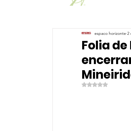
espaco horizonte
2 
Folia de
encerra
Mineiri
Avaliado com NaN de