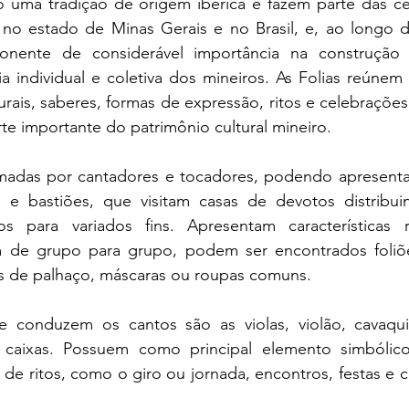
o uma tradição de origem ibérica e fazem parte das ce
 no estado de Minas Gerais e no Brasil, e, ao longo do
ente de considerável importância na construção d
 individual e coletiva dos mineiros. As Folias reúnem 
turais, saberes, formas de expressão, ritos e celebrações 
e importante do patrimônio cultural mineiro.
madas por cantadores e tocadores, podendo apresenta
 e bastiões, que visitam casas de devotos distribui
os para variados fins. Apresentam características r
m de grupo para grupo, podem ser encontrados foliõe
stes de palhaço, máscaras ou roupas comuns.
 conduzem os cantos são as violas, violão, cavaquin
caixas. Possuem como principal elemento simbólico
r de ritos, como o giro ou jornada, encontros, festas e