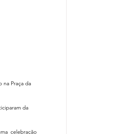
o na Praça da 
ticiparam da 
ma celebração 