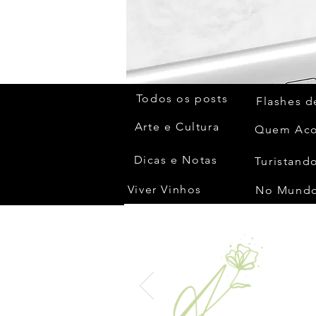
Todos os posts
Flashes d
Arte e Cultura
Dicas e Notas
Turistando
Viver Vinhos