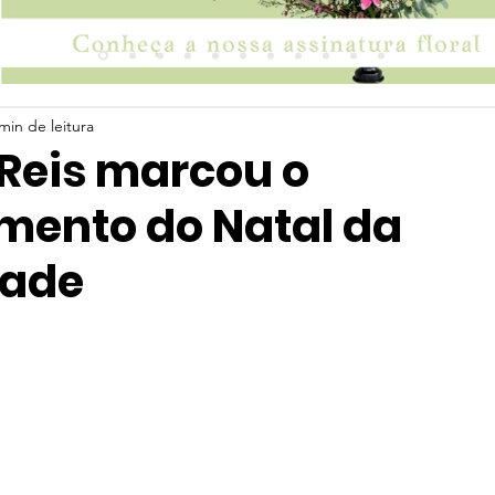
min de leitura
 Reis marcou o
mento do Natal da
dade
 5 estrelas.