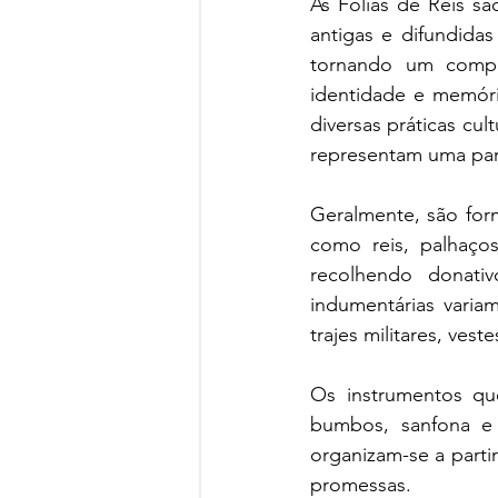
As Folias de Reis sã
antigas e difundidas
tornando um compon
identidade e memória
diversas práticas cul
representam uma part
Geralmente, são for
como reis, palhaços
recolhendo donativ
indumentárias varia
trajes militares, ve
Os instrumentos que
bumbos, sanfona e 
organizam-se a parti
promessas.