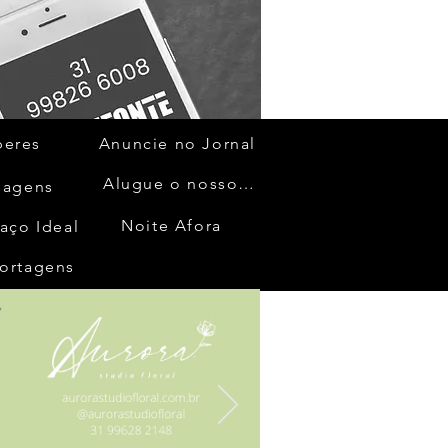
beres
Anuncie no Jornal
Alugue o nosso espaço
gagens
Noite Afora
aço Ideal
ortagens