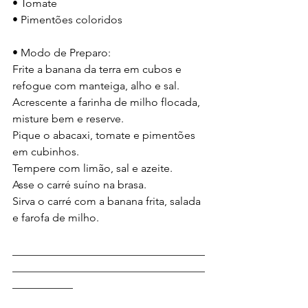
• Tomate
• Pimentões coloridos
• Modo de Preparo:
Frite a banana da terra em cubos e 
refogue com manteiga, alho e sal.
Acrescente a farinha de milho flocada, 
misture bem e reserve.
Pique o abacaxi, tomate e pimentões 
em cubinhos.
Tempere com limão, sal e azeite.
Asse o carré suíno na brasa.
Sirva o carré com a banana frita, salada 
e farofa de milho.
___________________________________
___________________________________
___________