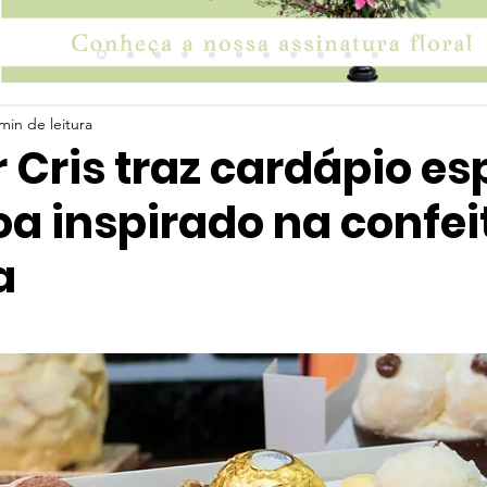
min de leitura
r Cris traz cardápio es
a inspirado na confei
a
 5 estrelas.