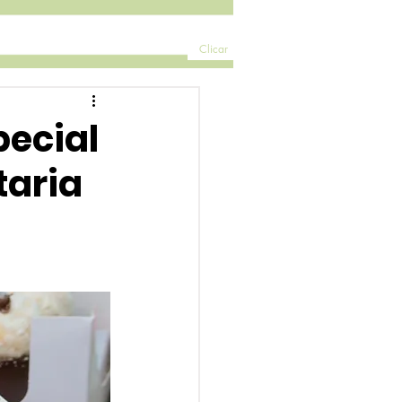
Clicar
pecial
taria