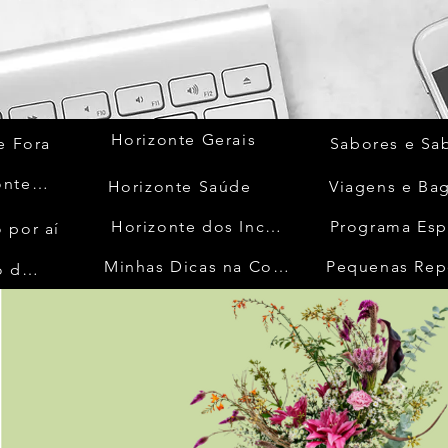
Horizonte Gerais
e Fora
Sabores e Sa
Quem Acontece
Horizonte Saúde
Viagens e Ba
Horizonte dos Inconfidentes
Programa Esp
 por aí
Minhas Dicas na Cozinha
Pequenas Rep
No Mundo da Moda