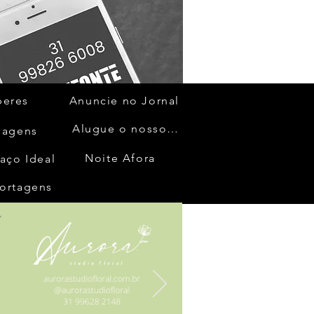
beres
Anuncie no Jornal
Alugue o nosso espaço
gagens
Noite Afora
aço Ideal
ortagens