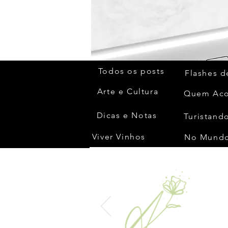
Todos os posts
Flashes d
Arte e Cultura
Dicas e Notas
Turistando
Viver Vinhos