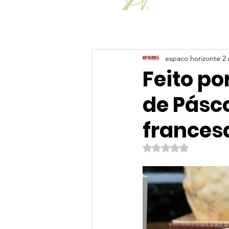
espaco horizonte
2 
Feito po
de Pásco
frances
Avaliado com NaN de