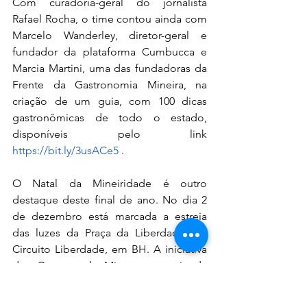
Com curadoria-geral do jornalista 
Rafael Rocha, o time contou ainda com 
Marcelo Wanderley, diretor-geral e 
fundador da plataforma Cumbucca e 
Marcia Martini, uma das fundadoras da 
Frente da Gastronomia Mineira, na 
criação de um guia, com 100 dicas 
gastronômicas de todo o estado, 
disponíveis pelo link 
https://bit.ly/3usACe5
 .
O Natal da Mineiridade é outro 
destaque deste final de ano. No dia 2 
de dezembro está marcada a estreia 
das luzes da Praça da Liberdade, no 
Circuito Liberdade, em BH. A iniciativa 
do  Governo de Minas, por meio da 
Secretaria de Estado de Cultura e 
Turismo (Secult), prevê mais de 600 