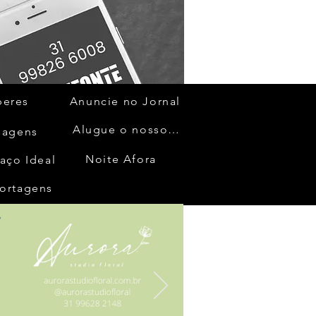
beres
Anuncie no Jornal
Alugue o nosso espaço
gagens
Noite Afora
aço Ideal
ortagens