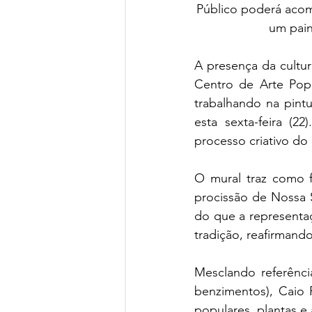
Público poderá acomp
um pain
A presença da cultur
Centro de Arte Popul
trabalhando na pintu
esta sexta-feira (
processo criativo do a
O mural traz como 
procissão de Nossa S
do que a representaç
tradição, reafirmand
Mesclando referência
benzimentos), Caio 
populares, plantas e 