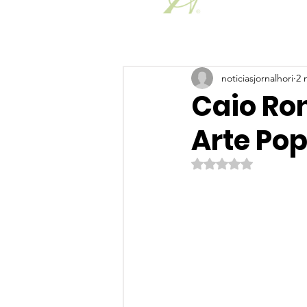
noticiasjornalhori
2 
Caio Ron
Arte Pop
Avaliado com NaN de