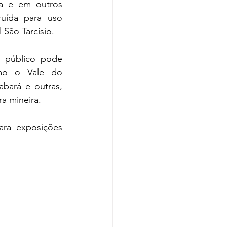
a e em outros 
uída para uso 
 São Tarcísio.
 público pode 
mo o Vale do 
bará e outras, 
a mineira.
ra exposições 