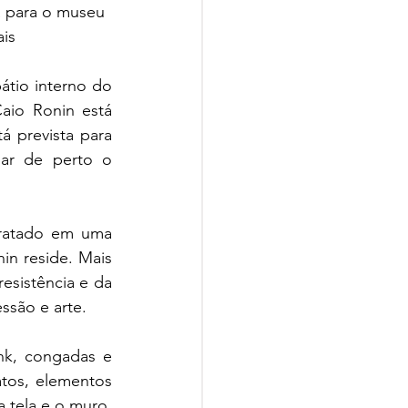
a para o museu 
is
tio interno do 
aio Ronin está 
 prevista para 
ar de perto o 
ratado em uma 
n reside. Mais 
esistência e da 
ssão e arte.
nk, congadas e 
tos, elementos 
 tela e o muro, 