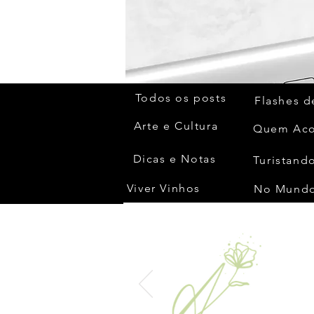
Todos os posts
Flashes d
Arte e Cultura
Dicas e Notas
Turistando
Viver Vinhos