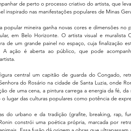
anhar de perto o processo criativo do artista, que lev
el inspirado nas manifestações populares de Minas Gera
a popular mineira ganha novas cores e dimensões no pá
ar, em Belo Horizonte. O artista visual e muralista C
ra de um grande painel no espaço, cuja finalização está
22). A ação é aberta ao público, que pode acompanh
rtista.
figura central um capitão de guarda do Congado, ret
enhora do Rosário na cidade de Santa Luzia, onde Roni
ão de uma cena, a pintura carrega a energia da fé, da r
o o lugar das culturas populares como potência de expre
s do urbano e da tradição (grafite, breaking, rap, fu
Ronin constrói uma poética própria, marcada por retra
animais. Essa fusão dá origem a obras que ultrapassam a