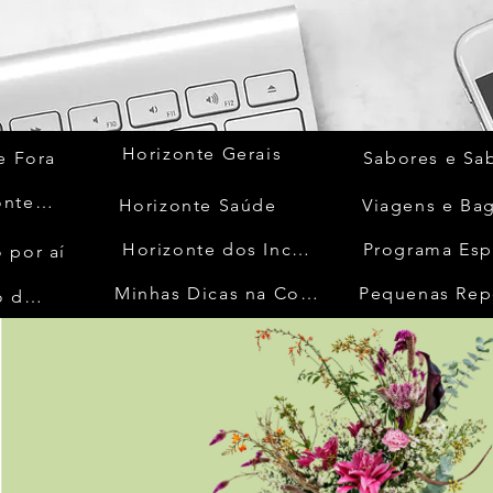
Horizonte Gerais
e Fora
Sabores e Sa
Quem Acontece
Horizonte Saúde
Viagens e Ba
Horizonte dos Inconfidentes
Programa Esp
 por aí
Minhas Dicas na Cozinha
Pequenas Rep
No Mundo da Moda