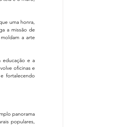
que uma honra, 
a a missão de 
 moldam a arte 
a educação e a 
olve oficinas e 
e fortalecendo 
amplo panorama 
ais populares, 