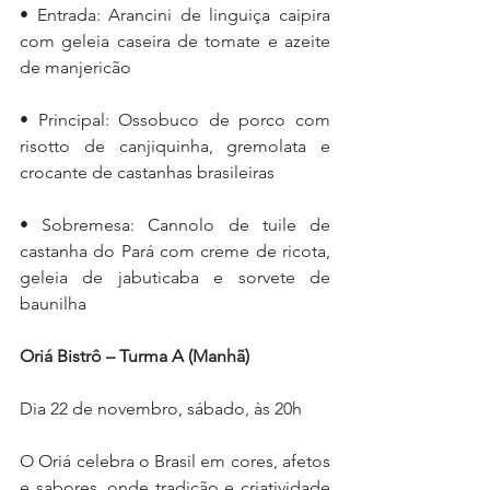
• Entrada: Arancini de linguiça caipira 
com geleia caseira de tomate e azeite 
de manjericão
• Principal: Ossobuco de porco com 
risotto de canjiquinha, gremolata e 
crocante de castanhas brasileiras
• Sobremesa: Cannolo de tuile de 
castanha do Pará com creme de ricota, 
geleia de jabuticaba e sorvete de 
baunilha
Oriá Bistrô – Turma A (Manhã)
Dia 22 de novembro, sábado, às 20h
O Oriá celebra o Brasil em cores, afetos 
e sabores, onde tradição e criatividade 