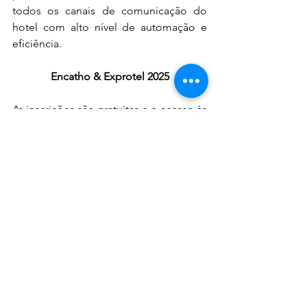
todos os canais de comunicação do 
hotel com alto nível de automação e 
eficiência.
Encatho & Exprotel 2025
As inscrições são gratuitas e o acesso às 
inúmeras palestras e visitas aos 
estandes dos fornecedores com as 
mais variadas inovações, tecnologias e 
lançamentos de novos produtos 
durante  o 36º Encatho & Exprotel pode 
ser feito pelo site 
www.encatho.com.br
Serviço
:
O que: 36º Encatho & Exprotel
Quando: 29 a 31 de julho