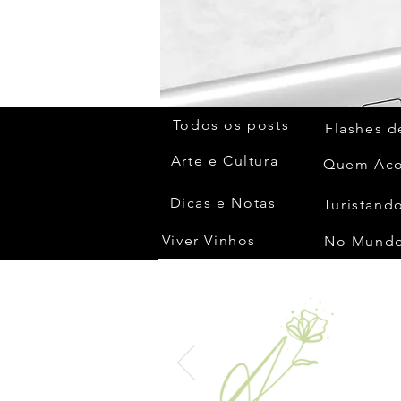
Todos os posts
Flashes d
Arte e Cultura
Dicas e Notas
Turistando
Viver Vinhos