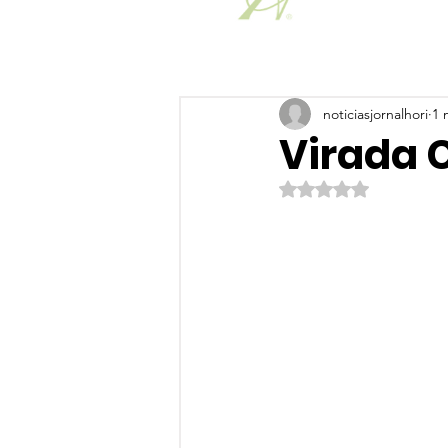
noticiasjornalhori
1 
Virada C
Avaliado com NaN de