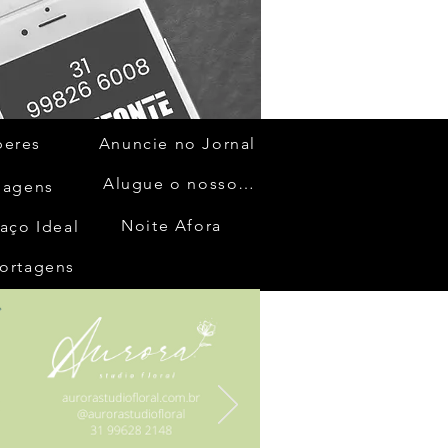
beres
Anuncie no Jornal
Alugue o nosso espaço
gagens
Noite Afora
aço Ideal
ortagens