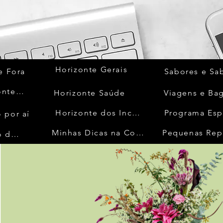
Horizonte Gerais
e Fora
Sabores e Sa
Quem Acontece
Horizonte Saúde
Viagens e Ba
Horizonte dos Inconfidentes
Programa Esp
 por aí
Minhas Dicas na Cozinha
Pequenas Rep
No Mundo da Moda