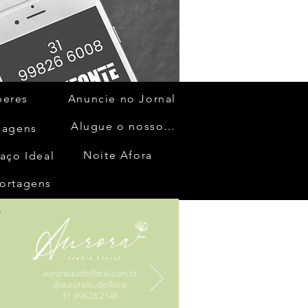
beres
Anuncie no Jornal
Alugue o nosso espaço
gagens
Noite Afora
aço Ideal
ortagens