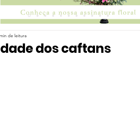
min de leitura
idade dos caftans
 5 estrelas.