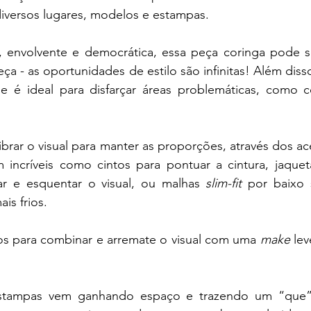
diversos lugares, modelos e estampas. 
a, envolvente e democrática, essa peça coringa pode s
eça - as oportunidades de estilo são infinitas! Além disso
 é ideal para disfarçar áreas problemáticas, como co
brar o visual para manter as proporções, através dos aces
 incríveis como cintos para pontuar a cintura, jaquet
ar e esquentar o visual, ou malhas 
slim-fit
 por baixo 
is frios. 
os para combinar e arremate o visual com uma 
make
ampas vem ganhando espaço e trazendo um “que” f