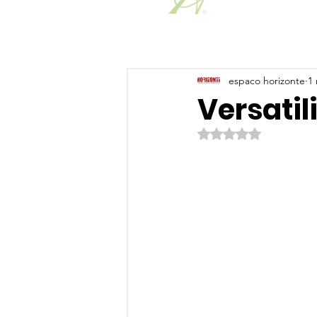
espaco horizonte
1 
Versatil
Avaliado com NaN de