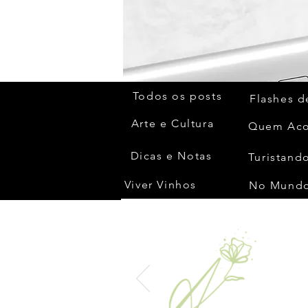
Todos os posts
Flashes d
Arte e Cultura
Dicas e Notas
Turistando
Viver Vinhos