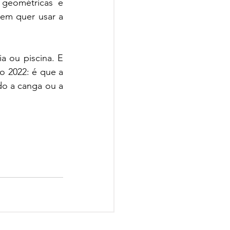
visual, principalmente com o crescimento das estampas bem coloridas, geométricas e 
em quer usar a 
ia ou piscina. E 
o 2022: é que a 
o a canga ou a 