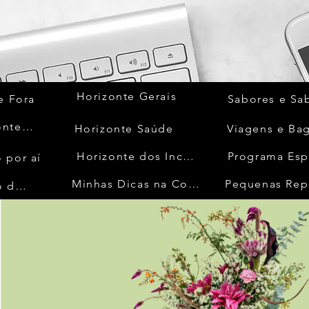
Horizonte Gerais
e Fora
Sabores e Sa
Quem Acontece
Horizonte Saúde
Viagens e Ba
Horizonte dos Inconfidentes
Programa Esp
 por aí
Minhas Dicas na Cozinha
Pequenas Rep
No Mundo da Moda