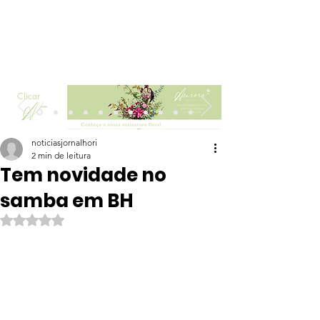
Clicar
noticiasjornalhori
2 min de leitura
Tem novidade no
samba em BH
Avaliado com NaN de 5 estrelas.