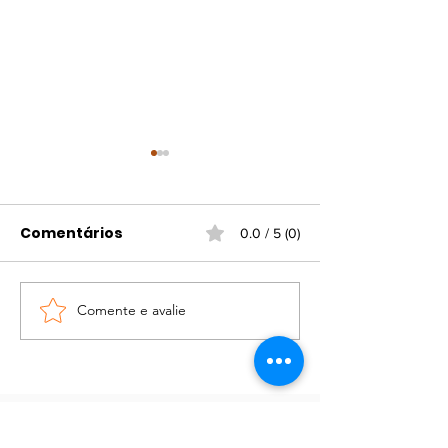
Comentários
0.0 / 5 (0)
Comente e avalie
Portaria atualiza
Campanha d
regras para
vacinação gr
funcionamento do
contra gripe e
comércio em
viral
feriados