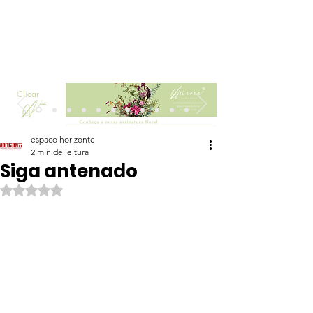
Clicar
espaco horizonte
2 min de leitura
Siga antenado
Avaliado com NaN de 5 estrelas.