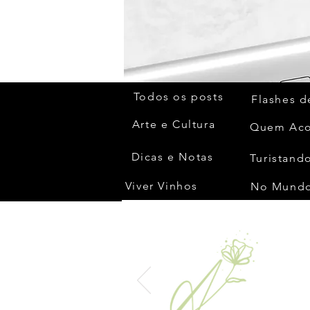
Todos os posts
Flashes d
Arte e Cultura
Dicas e Notas
Turistando
Viver Vinhos