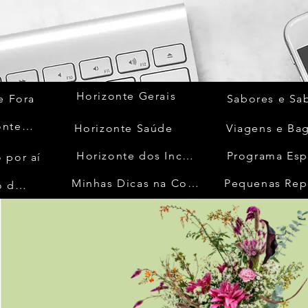
Horizonte Gerais
e Fora
Sabores e Sa
Quem Acontece
Horizonte Saúde
Viagens e Ba
Horizonte dos Inconfidentes
Programa Esp
 por aí
Minhas Dicas na Cozinha
Pequenas Rep
No Mundo da Moda