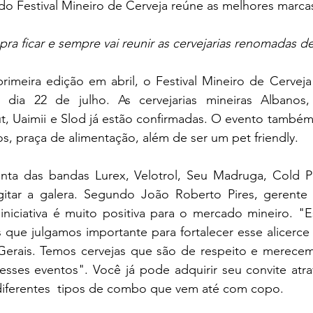
o Festival Mineiro de Cerveja reúne as melhores marca
pra ficar e sempre vai reunir as cervejarias renomadas d
meira edição em abril, o Festival Mineiro de Cerveja va
dia 22 de julho. As cervejarias mineiras Albanos,
ut, Uaimii e Slod já estão confirmadas. O evento também
os, praça de alimentação, além de ser um pet friendly.
nta das bandas Lurex, Velotrol, Seu Madruga, Cold P
itar a galera. Segundo João Roberto Pires, gerente 
 iniciativa é muito positiva para o mercado mineiro. "
que julgamos importante para fortalecer esse alicerce q
 Gerais. Temos cervejas que são de respeito e merecem
esses eventos". Você já pode adquirir seu convite atra
iferentes  tipos de combo que vem até com copo.