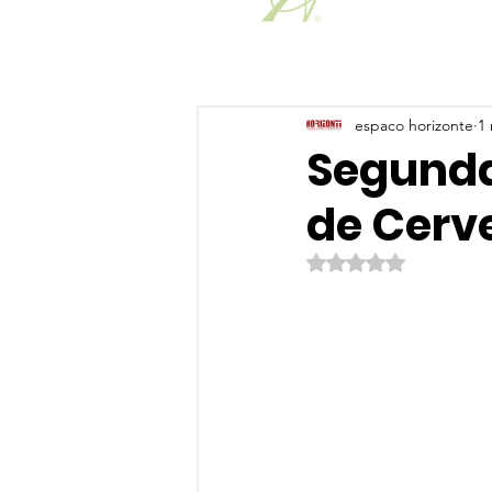
espaco horizonte
1 
Segunda 
de Cerv
Avaliado com NaN de