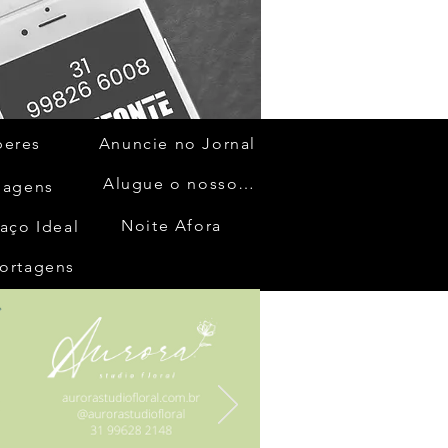
beres
Anuncie no Jornal
Alugue o nosso espaço
gagens
Noite Afora
aço Ideal
ortagens