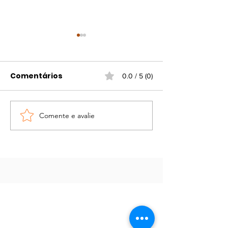
Comentários
0.0 / 5 (0)
Vinho na Vila
Comente e avalie
Com jazz e DJ
Bibendi ampli
presença no 
hour em BH