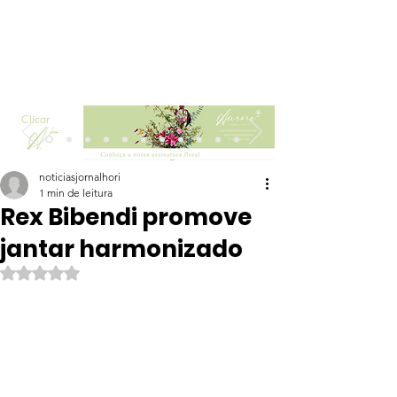
Clicar
noticiasjornalhori
1 min de leitura
Rex Bibendi promove
jantar harmonizado
Avaliado com NaN de 5 estrelas.