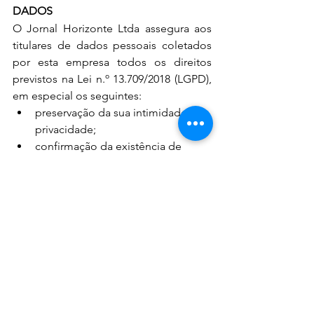
DADOS
O Jornal Horizonte Ltda assegura aos 
titulares de dados pessoais coletados 
por esta empresa todos os direitos 
previstos na Lei n.º 13.709/2018 (LGPD), 
em especial os seguintes:
preservação da sua intimidade e 
privacidade;
confirmação da existência de 
tratamento de dados seus;
acesso aos dados;
correção de dados incompletos, 
inexatos ou desatualizados;
eliminação dos dados, nas 
hipóteses de tratamento com 
base legal no consentimento do  
usuário;
portabilidade  para outro 