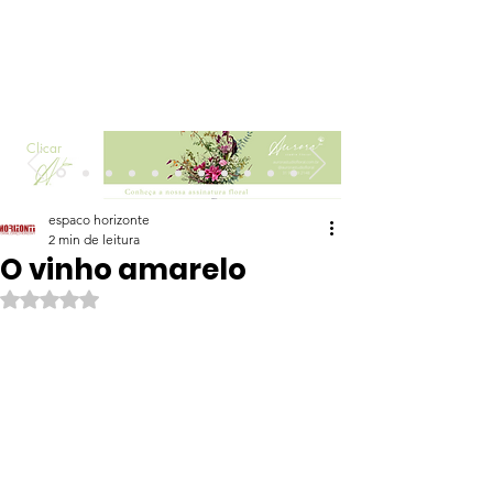
Clicar
espaco horizonte
2 min de leitura
O vinho amarelo
Avaliado com NaN de 5 estrelas.