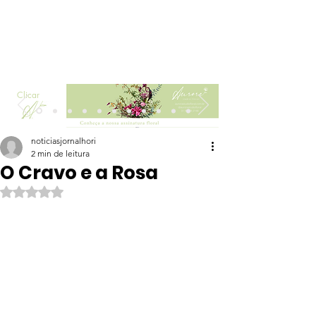
Clicar
noticiasjornalhori
2 min de leitura
O Cravo e a Rosa
Avaliado com NaN de 5 estrelas.