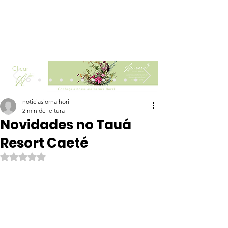
Clicar
noticiasjornalhori
2 min de leitura
Novidades no Tauá
Resort Caeté
Avaliado com NaN de 5 estrelas.