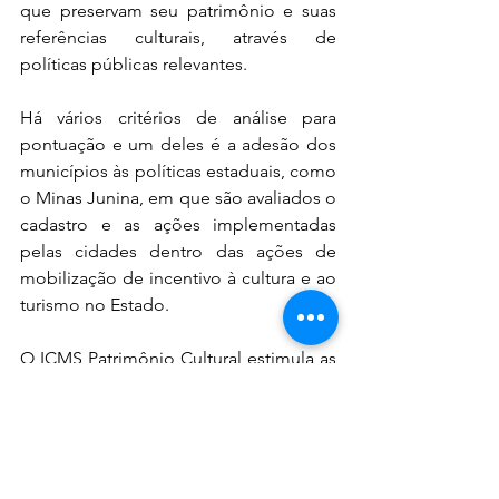
que preservam seu patrimônio e suas 
referências culturais, através de 
políticas públicas relevantes.  
Há vários critérios de análise para 
pontuação e um deles é a adesão dos 
municípios às políticas estaduais, como 
o Minas Junina, em que são avaliados o 
cadastro e as ações implementadas 
pelas cidades dentro das ações de 
mobilização de incentivo à cultura e ao 
turismo no Estado.
O ICMS Patrimônio Cultural estimula as 
ações de salvaguarda dos bens 
protegidos pelos municípios por meio 
do fortalecimento dos setores 
responsáveis pelo patrimônio das 
cidades e de seus respectivos 